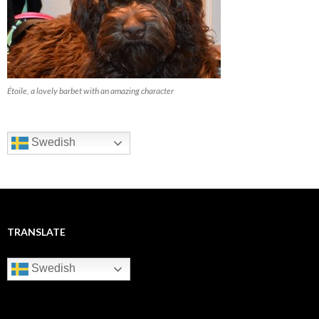
Étoile, a lovely barbet with an amazing character
Swedish
TRANSLATE
Swedish