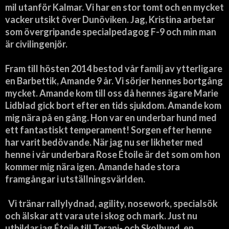
mil utanför Kalmar. Vi har en stor tomt och en mycket
vacker utsikt över Dunöviken. Jag, Kristina arbetar
som övergripande specialpedagog F-9 och min man
är civilingenjör.
Fram till hösten 2014 bestod vår familj av ytterligare
en Barbettik, Amande 9 år. Vi sörjer hennes bortgång
mycket. Amande kom till oss då hennes ägare Marie
Lidblad gick bort efter en tids sjukdom. Amande kom
mig nära på en gång. Hon var en underbar hund med
ett fantastiskt temperament! Sorgen efter henne
har varit bedövande. När jag nu ser likheter med
henne i vår underbara Rose Étoile är det som om hon
kommer mig nära igen. Amande hade stora
framgångar i utställningsvärlden.
Vi tränar rallylydnad, agility, nosework, specialsök
och älskar att vara ute i skog och mark. Just nu
utbildar jag Étoile till Terapi- och Skolhund, en