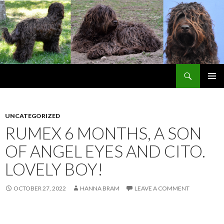
Search
Barbetbay´s blog
SKIP
PRIMAR
TO
MENU
CONTENT
UNCATEGORIZED
RUMEX 6 MONTHS, A SON
OF ANGEL EYES AND CITO.
LOVELY BOY!
OCTOBER 27, 2022
HANNA BRAM
LEAVE A COMMENT