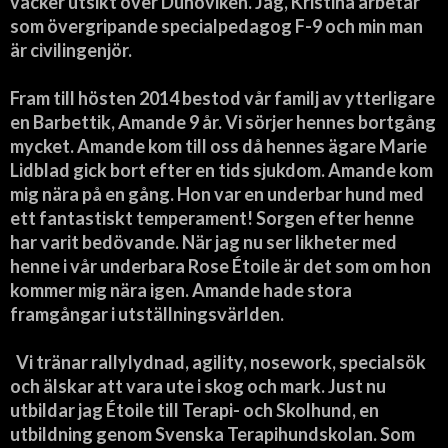
vacker utsikt över Dunöviken. Jag, Kristina arbetar
som övergripande specialpedagog F-9 och min man
är civilingenjör.
Fram till hösten 2014 bestod vår familj av ytterligare
en Barbettik, Amande 9 år. Vi sörjer hennes bortgång
mycket. Amande kom till oss då hennes ägare Marie
Lidblad gick bort efter en tids sjukdom. Amande kom
mig nära på en gång. Hon var en underbar hund med
ett fantastiskt temperament! Sorgen efter henne
har varit bedövande. När jag nu ser likheter med
henne i vår underbara Rose Étoile är det som om hon
kommer mig nära igen. Amande hade stora
framgångar i utställningsvärlden.
Vi tränar rallylydnad, agility, nosework, specialsök
och älskar att vara ute i skog och mark. Just nu
utbildar jag Étoile till Terapi- och Skolhund, en
utbildning genom Svenska Terapihundskolan. Som