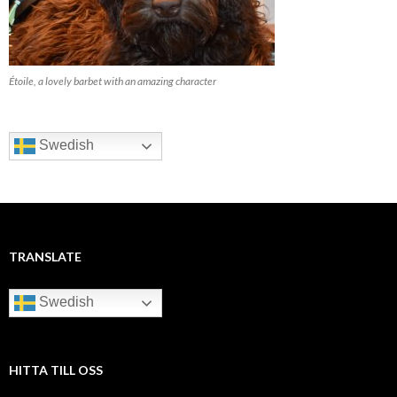
Étoile, a lovely barbet with an amazing character
Swedish
TRANSLATE
Swedish
HITTA TILL OSS