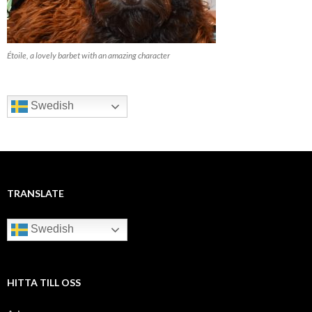
Étoile, a lovely barbet with an amazing character
Swedish
TRANSLATE
Swedish
HITTA TILL OSS