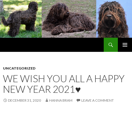
Search
Barbetbay´s blog
SKIP
PRIMAR
TO
MENU
CONTENT
UNCATEGORIZED
WE WISH YOU ALL A HAPPY
NEW YEAR 2021♥
DECEMBER 31, 2020
HANNA BRAM
LEAVE A COMMENT