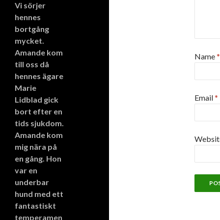
Vi sörjer
hennes
bortgång
mycket.
Amande kom
Name
*
till oss då
hennes ägare
Marie
Email
*
Lidblad gick
bort efter en
tids sjukdom.
Amande kom
Websit
mig nära på
en gång. Hon
var en
underbar
hund med ett
fantastiskt
temperamen