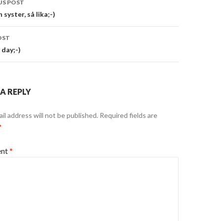
US POST
gation
 syster, så lika;-)
OST
 day;-)
 A REPLY
il address will not be published.
Required fields are
*
nt
*