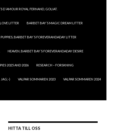
´S D´AMOUR ROYAL FERNAND, GOLIAT.
LOVE LITTER
BARBET BAY´S MAGIC DREAM LITTER
 PUPPIES, BARBET BAY´S FOREVERANDADAY LITTER
HEAVEN, BARBET BAY´S FOREVERANDADAY DESIRE
PIES 2025 AND 2026
RESEARCH – FORSKNING
 JAG;-)
VALPAR SOMMAREN 2023
VALPAR SOMMAREN 2024
HITTA TILL OSS