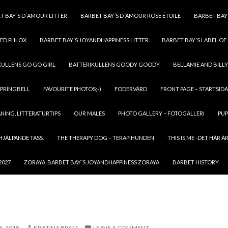
T BAY´S D´AMOUR LITTER
BARBET BAY´S D´AMOUR ROSE ÉTOILE
BARBET BAY
ED PHLOX
BARBET BAY´S JOYANDHAPPINESS LITTER
BARBET BAY´S LABEL OF 
KULLENS GO GO GIRL
BATTERIKULLENS GOODY GOODY
BELLAMIE AND BILLY
SPRINGBELL
FAVOURITE PHOTOS;-)
FODERVÄRD
FRONT PAGE – STARTSIDA
NING, LITTERATURTIPS
OUR MALES
PHOTO GALLERY – FOTOGALLERI
PUP
HJÄLPANDE TASS.
THE THERAPY DOG – TERAPIHUNDEN
THIS IS ME -DET HÄR ÄR
2027
ZORAYA, BARBET BAY´S JOYANDHAPPINESS ZORAYA
BARBET HISTORY
6, 2018
KRISTINA BRAM
LEAVE A COMMENT